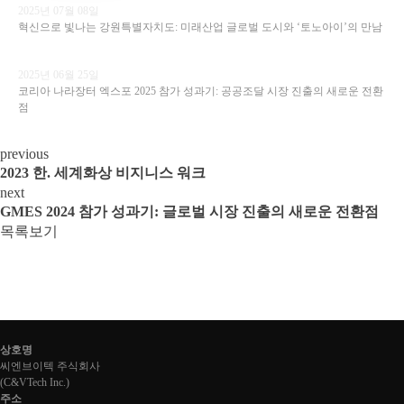
2025년 07월 08일
혁신으로 빛나는 강원특별자치도: 미래산업 글로벌 도시와 ‘토노아이’의 만남
2025년 06월 25일
코리아 나라장터 엑스포 2025 참가 성과기: 공공조달 시장 진출의 새로운 전환
점
previous
2023 한. 세계화상 비지니스 워크
next
GMES 2024 참가 성과기: 글로벌 시장 진출의 새로운 전환점
목록보기
상호명
씨엔브이텍 주식회사
(
C&VTech Inc.
)
주소