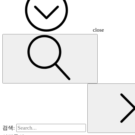
close
검색: