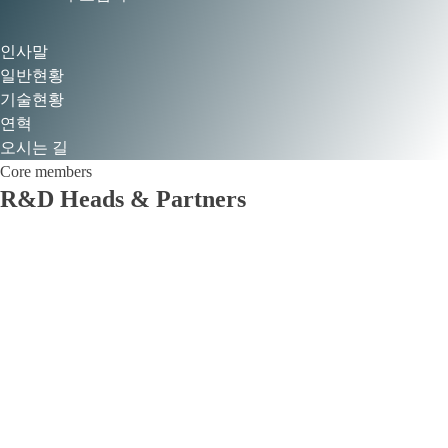
인사말
일반현황
기술현황
연혁
강진희
오시는 길
CEO, CTO(의료기기 석사)
Core members
前)
R&D Heads & Partners
• CJ AM Reaserch 부소장
• 삼성의료원 생명과학연구소 설립,운영
• 삼성정밀화학 의약사업부장
• 코스모지놈 대표 (세계2번째 바이오의약품 헌터라제 기술개발
및 사업이전외 의료기기경험)
지용훈
現 대우제약 대표이사
前)
• 삼성의료원 안과전문의
• 삼성의료원 안과 외래교수